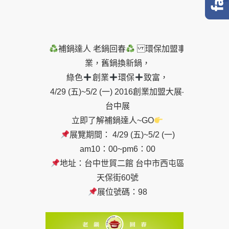
補鍋達人 老鍋回春
環保加盟事
業，舊鍋換新鍋，
綠色
創業
環保
致富，
4/29 (五)~5/2 (一) 2016創業加盟大展-
台中展
立即了解補鍋達人~GO
展覽期間： 4/29 (五)~5/2 (一)
am10：00~pm6：00
地址：台中世貿二館 台中市西屯區
天保街60號
展位號碼：98