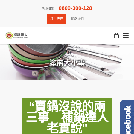
0800-300-128
客服電話：
影片專區
聯絡我們
塗層大小事
“賣鍋沒說的兩
三事 補鍋達人
老實說"