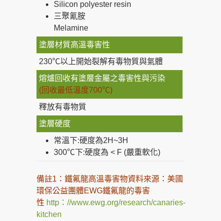
Silicon polyester resin
三聚氰胺
Melamine
塗層材質高溫毒害性
230℃以上開始裂解有毒物質與氣體
熔爐回收有塗層金屬之毒害性與污染
(回收最低溫度700℃)
釋放有毒物質
塗層硬度
常溫下:硬度為2H~3H
300℃下:硬度為 < F (嚴重軟化)
備註1：鐵氟龍高溫毒害物資料來源：美國
環保公益團體EWG鐵氟龍的毒害
性
http：//www.ewg.org/research/canaries-
kitchen