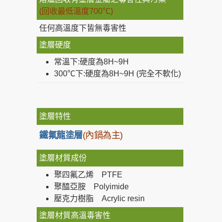
(回收最低溫度700℃)
任何高溫度下皆無毒害性
塗層硬度
常溫下:硬度為8H~9H
300℃下:硬度為8H~9H (完全不軟化)
塗層特性
鐵氟龍塗層
(內鍋為主)
塗層材質成份
聚四氟乙烯 PTFE
聚醯亞胺 Polyimide
壓克力樹脂 Acrylic resin
塗層材質高溫毒害性