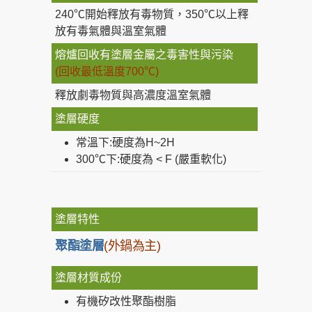
240℃開始釋放有毒物質，350℃以上釋
放有毒氣體與溫室氣體
熔爐回收有塗層金屬之毒害性與污染
(回收最低溫度700℃)
釋放劇毒物質與高濃度溫室氣體
塗層硬度
常溫下:硬度為H~2H
300℃下:硬度為 < F (嚴重軟化)
塗層特性
聚酯塗層
(外鍋為主)
塗層材質成份
有機矽改性聚酯樹脂