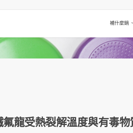
補什麼鍋
鐵氟龍受熱裂解溫度與有毒物