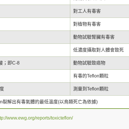
對工人有毒害
對植物有毒害
動物試驗腎臟有毒害
低濃度攝取對人體會致死
酸；即C-8
動物試驗致癌物
有毒的Teflon顆粒
度
測量到Teflon顆粒
lon裂解出有毒氣體的最低溫度(以鳥類死亡為依據)
tp://www.ewg.org/reports/toxicteflon/