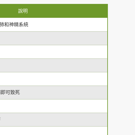
說明
肺和神精系統
觸即可致死
害