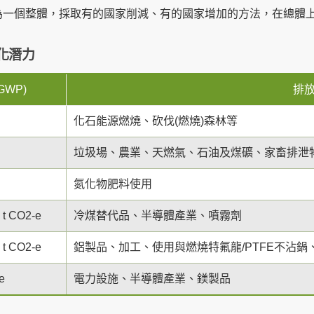
視為一個整體，採取有的國家削減、有的國家增加的方法，在總體
化潛力
WP)
排
化石能源燃燒、砍伐(燃燒)森林等
垃圾場、農業、天燃氣、石油及煤礦、家畜排泄
氮化物肥料使用
0 t CO2-e
冷煤替代品、半導體產業、噴霧劑
0 t CO2-e
鋁製品、加工、使用與燃燒特氟龍/PTFE不沾鍋
e
電力設施、半導體產業、鎂製品