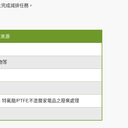
上完成減排任務。
放來源
物等
、特氟龍/PTFE不塗層家電品之廢棄處理