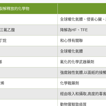
裂解釋放的化學物
全球暖化氣體、侵害心臟、
化三氟乙酸
降解為HF、TFE
丁烷
和心悸有關聯
全球暖化氣體
基
氟化的化學武器藥劑
強腐蝕性氣體,以面紙的接
丁烯
化學戰藥劑
經由吸入和攝取,高度的毒
動物實驗致癌質