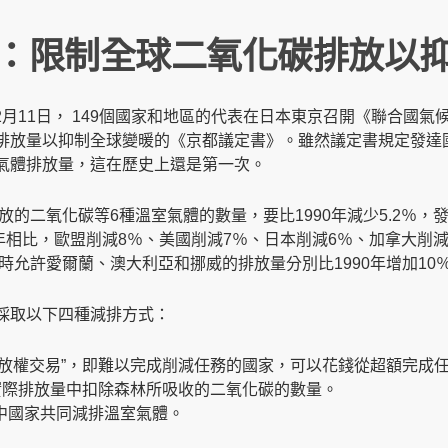
：限制全球二氧化碳排放以
12月11日， 149個國家和地區的代表在日本東京召開《聯合
排放量以抑制全球變暖的《京都議定書》。雖然議定書規定發達
氣體排放量，這在歷史上還是第一次。
放的二氧化碳等6種溫室氣體的數量，要比1990年減少5.2％
990年相比，歐盟削減8％、美國削減7％、日本削減6％、加拿大
時允許愛爾蘭、澳大利亞和挪威的排放量分別比1990年增加10％
採取以下四種減排方式：
排放權交易”，即難以完成削減任務的國家，可以花錢從超額完成
實際排放量中扣除森林所吸收的二氧化碳的數量。
中國家共同減排溫室氣體。