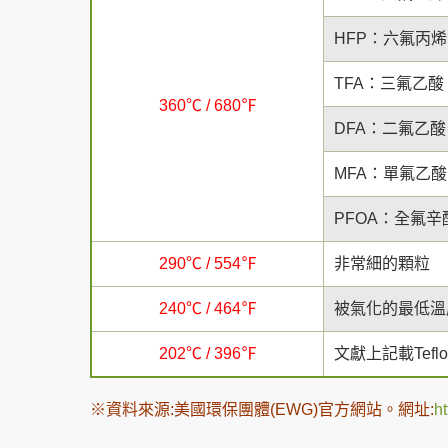
HFP：六氟丙烯
TFA：三氟乙酸
360℃ / 680℉
DFA：二氟乙酸
MFA：單氟乙酸
PFOA：全氟辛
290℃ / 554℉
非常細的顆粒
240℃ / 464℉
被氣化的最低溫
202℃ / 396℉
文獻上記載Tef
※資料來源:美國環保團體(EWG)官方網站。網址:
ht