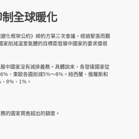
抑制全球暖化
國氣候變化框架公約》締約方第三次會議，經過緊張而艱
國家削減溫室氣體的目標距發展中國家的要求還很
，發展中國家沒有減排義務。具體說來，各發達國家從
削減6％、東歐各國削減5％～8％。紐西蘭、俄羅斯和
、8％、1％。
任務的國家買進超出的額度。